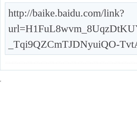
http://baike.baidu.com/link?
url=H1FuL8wvm_8UqzDtK
_Tqi9QZCmTJDNyuiQO-Tvt