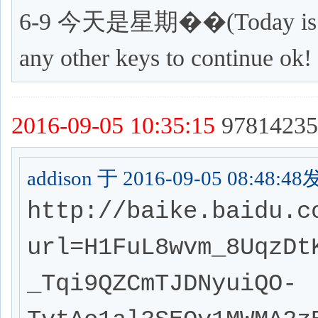
6-9 今天是星期��(Today is Thurs
any other keys to continue o
2016-09-05 10:35:15
97814235
addison 于 2016-09-05 08:48:4
http://baike.baidu.c
url=H1FuL8wvm_8UqzDt
_Tqi9QZCmTJDNyuiQO-