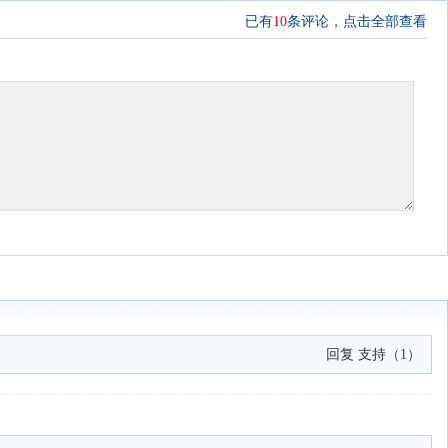
已有
10
条评论，
点击全部查看
回复
支持
（
1
）