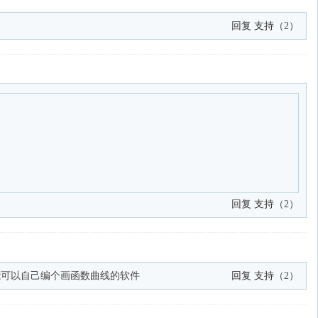
回复
支持
（
2
）
回复
支持
（
2
）
 可能可以自己编个画函数曲线的软件
回复
支持
（
2
）