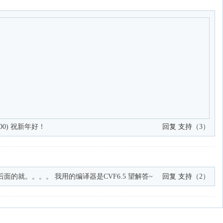
(0.0D0) 祝新年好！
回复
支持
（
3
）
rams编译不出，然后后面的就。。。。 我用的编译器是CVF6.5 望解答~
回复
支持
（
2
）