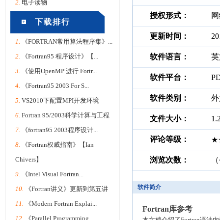
2.
电子读物
授权形式：
网
下载排行
更新时间：
20
1.
《FORTRAN常用算法程序集》...
2.
《Fortran95 程序设计》【...
软件语言：
英
3.
《使用OpenMP 进行 Fortr...
软件平台：
P
4.
《Fortran95 2003 For S...
软件类别：
外
5.
VS2010下配置MPI开发环境
6.
Fortran 95/2003科学计算与工程
文件大小：
1.
7.
《fortran95 2003程序设计...
评论等级：
★
8.
《Fortran权威指南》【Ian
Chivers】
浏览次数：
（
9.
《Intel Visual Fortran...
软件简介
10.
《Fortran讲义》更新到第五讲
11.
《Modern Fortran Explai...
Fortran库参考
12.
《Parallel Programming ...
本文档介绍了Fortran语法内