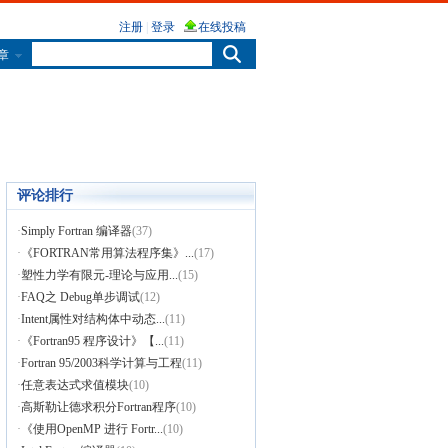
章
评论排行
·
Simply Fortran 编译器
(37)
·
《FORTRAN常用算法程序集》...
(17)
·
塑性力学有限元-理论与应用...
(15)
·
FAQ之 Debug单步调试
(12)
·
Intent属性对结构体中动态...
(11)
·
《Fortran95 程序设计》【...
(11)
·
Fortran 95/2003科学计算与工程
(11)
·
任意表达式求值模块
(10)
·
高斯勒让德求积分Fortran程序
(10)
·
《使用OpenMP 进行 Fortr...
(10)