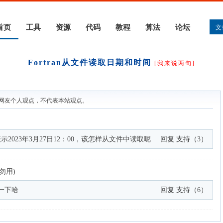
首页
工具
资源
代码
教程
算法
论坛
文
Fortran从文件读取日期和时间
[我来说两句]
网友个人观点，不代表本站观点。
，表示2023年3月27日12：00，该怎样从文件中读取呢
回复
支持
（
3
）
勿用)
一下哈
回复
支持
（
6
）