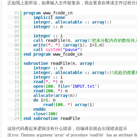
正如我上面所说，如果输入文件较复杂，我会更喜欢将读文件过程分
01
program
www_fcode_cn
02
implicit
none
03
integer
,
allocatable
::
array
(
:
)
04
integer
::
n
05
06
integer
::
i
07
call
readFile
(
n
,
array
)
!把未分配内存的数组传
08
write
(
*
,
*
)
(
array
(
i
)
,
i
=
1
,
n
)
09
call
system
(
"pause"
)
10
end
program
www_fcode_cn
11
12
subroutine
readFile
(
n
,
array
)
13
integer
::
n
14
integer
,
allocatable
::
array
(
:
)
!此处仍然要声明
15
integer
::
i
16
read
(
*
,
*
)
n
17
open
(
100
,
file
=
'INPUT.txt'
)
18
read
(
100
,
*
)
n
19
allocate
(
array
(
n
)
)
20
do
i
=
1
,
n
21
read
(
100
,
*
)
array
(
i
)
22
enddo
23
close
(
100
)
24
end
subroutine
readFile
这段代码看起来逻辑没有什么错误，但编译后就会出现错误提示
||Error: Dummy argument 'array' of procedure 'readfile' has an attribute tha