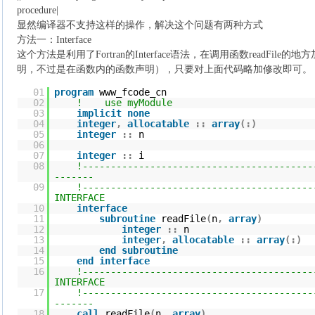
procedure|
显然编译器不支持这样的操作，解决这个问题有两种方式
方法一：Interface
这个方法是利用了Fortran的Interface语法，在调用函数readFile的地
明，不过是在函数内的函数声明），只要对上面代码略加修改即可。
01
program
www_fcode_cn
02
! use myModule
03
implicit
none
04
integer
,
allocatable
::
array
(
:
)
05
integer
::
n
06
07
integer
::
i
08
!-----------------------------------------
-------
09
!-----------------------------------------
INTERFACE
10
interface
11
subroutine
readFile
(
n
,
array
)
12
integer
::
n
13
integer
,
allocatable
::
array
(
:
)
14
end
subroutine
15
end
interface
16
!-----------------------------------------
INTERFACE
17
!-----------------------------------------
-------
18
call
readFile
(
n
,
array
)