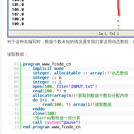
对于这种在编写时，数据个数未知的情况通常我们要适用动态数组，在
读取数据：
01
program
www_fcode_cn
02
implicit
none
03
integer
,
allocatable
::
array
(
:
)
!动态数组
04
integer
::
n
05
integer
::
i
06
open
(
100
,
file
=
'INPUT.txt'
)
07
read
(
100
,
*
)
n
08
allocate
(
array
(
n
)
)
!获取到数据个数后分配内存
09
do
i
=
1
,
n
10
read
(
100
,
*
)
array
(
i
)
!读取数据
11
enddo
12
close
(
100
)
13
!用array数组做一些计算
14
call
system
(
"pause"
)
15
end
program
www_fcode_cn