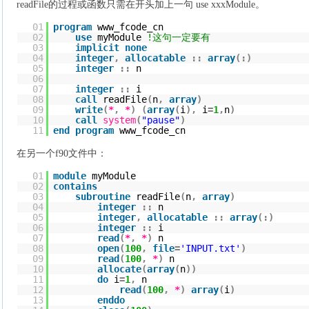
readFile的过程或函数只需在开头加上一句 use xxxModule。
01
program
www_fcode_cn
02
use
myModule
!这句一定要有
03
implicit
none
04
integer
,
allocatable
::
array
(
:
)
05
integer
::
n
06
07
integer
::
i
08
call
readFile
(
n
,
array
)
09
write
(
*
,
*
)
(
array
(
i
)
,
i
=
1
,
n
)
10
call
system
(
"pause"
)
11
end
program
www_fcode_cn
在另一个f90文件中：
01
module
myModule
02
contains
03
subroutine
readFile
(
n
,
array
)
04
integer
::
n
05
integer
,
allocatable
::
array
(
:
)
06
integer
::
i
07
read
(
*
,
*
)
n
08
open
(
100
,
file
=
'INPUT.txt'
)
09
read
(
100
,
*
)
n
10
allocate
(
array
(
n
)
)
11
do
i
=
1
,
n
12
read
(
100
,
*
)
array
(
i
)
13
enddo