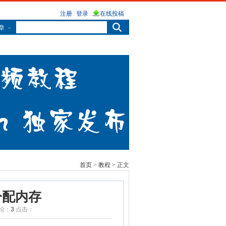
章
首页
>
教程
> 正文
分配内存
评论：
3
点击：