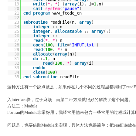
19
write
(
*
,
*
)
(
array
(
i
)
,
i
=
1
,
n
)
20
call
system
(
"pause"
)
21
end
program
www_fcode_cn
22
23
subroutine
readFile
(
n
,
array
)
24
integer
::
n
25
integer
,
allocatable
::
array
(
:
)
26
integer
::
i
27
read
(
*
,
*
)
n
28
open
(
100
,
file
=
'INPUT.txt'
)
29
read
(
100
,
*
)
n
30
allocate
(
array
(
n
)
)
31
do
i
=
1
,
n
32
read
(
100
,
*
)
array
(
i
)
33
enddo
34
close
(
100
)
35
end
subroutine
readFile
这种方法有一个缺点就是，如果你在几个不同的过程里都调用了readF
入interface块，过于麻烦，而第二种方法就很好的解决了这个问题。
方法二：Module
Fortran的Module非常好用，我经常用他来包含一些常用的过程或
问题是，也要借助Module来实现，具体方法也很简单：把readFile放在