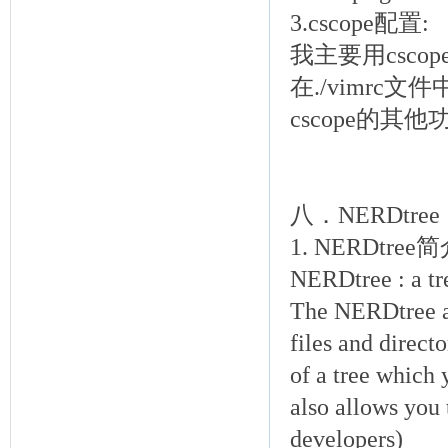
3.cscope配置:
我主要用csco
在./vimrc文件中加上
cscope的
八．NERDtree
1. NERDtree
NERDtree : a tre
The NERDtree al
files and directo
of a tree which
also allows you
developers)