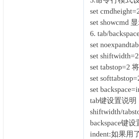
5.命令行模式
set cmdhei
set showcm
6. tab/back
set noexpand
set shiftwi
set tabstop
set softta
set backspace=in
tab键设置说明
shiftwidth/t
backspace
indent:如果