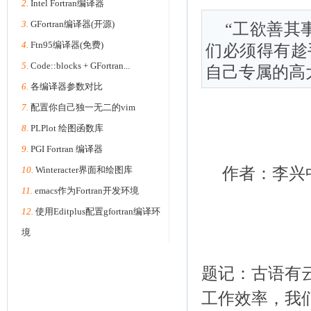
2.
Intel Fortran编译器
3.
GFortran编译器(开源)
“工欲善其
4.
Ftn95编译器(免费)
们必须得有趁
5.
Code::blocks + GFortran...
自己专属的高
6.
各编译器参数对比
7.
配置你自己独一无二的vim
8.
PLPlot 绘图函数库
9.
PGI Fortran 编译器
10.
Winteracter界面和绘图库
作者：李兴
11.
emacs作为Fortran开发环境
12.
使用Editplus配置gfortran编译环
境
题记：古语有
工作效率，我