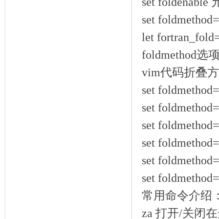
set foldenab
set foldme
let fortran_
foldmethod
vim代码折叠方
set foldmet
set foldmet
set foldme
set foldme
set foldme
set foldmet
常用命令介绍
za 打开/关