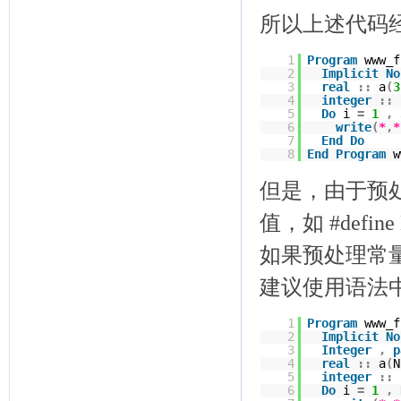
所以上述代码
1
Program
www_f
2
Implicit
No
3
real
::
a
(
3
4
integer
::
5
Do
i
=
1
,
6
write
(
*
,
*
7
End
Do
8
End
Program
w
但是，由于预处
值，如 #defin
如果预处理常
建议使用语法
1
Program
www_f
2
Implicit
No
3
Integer
,
p
4
real
::
a
(
N
5
integer
::
6
Do
i
=
1
,