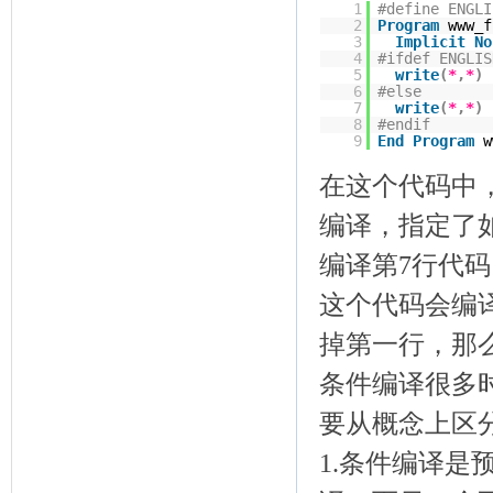
1
#define ENGLI
2
Program
www_f
3
Implicit
No
4
#ifdef ENGLIS
5
write
(
*
,
*
)
6
#else
7
write
(
*
,
*
)
8
#endif
9
End
Program
w
在这个代码中，
编译，指定了如
编译第7行代码
这个代码会编
掉第一行，那
条件编译很多时候容
要从概念上区
1.条件编译