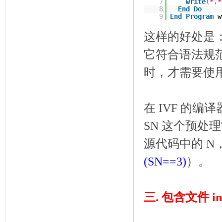
7
write
(
*
,
*
8
End
Do
9
End
Program
w
这样的好处是
它符合语法规范
时，才需要使
在 IVF 的
SN 这个预处
源代码中的 
(SN==3)
）。
三. 包含文件 inc