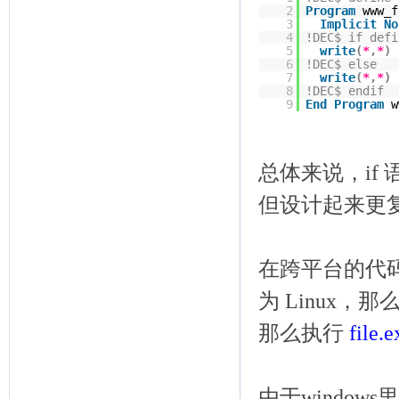
2
Program
www_f
3
Implicit
No
4
!DEC$ if def
5
write
(
*
,
*
)
6
!DEC$ else
7
write
(
*
,
*
)
8
!DEC$ endif
9
End
Program
w
总体来说，if
但设计起来更
在跨平台的代
为 Linux，
那么执行
file.
由于window