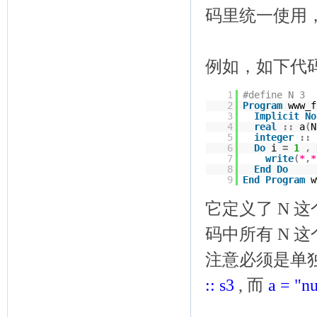
码里统一使用
例如，如下代
1
#define N 3
2
Program
www_f
3
Implicit
No
4
real
::
a
(
N
5
integer
::
6
Do
i
=
1
,
7
write
(
*
,
*
8
End
Do
9
End
Program
w
它定义了 N 
码中所有 N 这个
注意必须是单独的
:: s3
, 而
a = "n