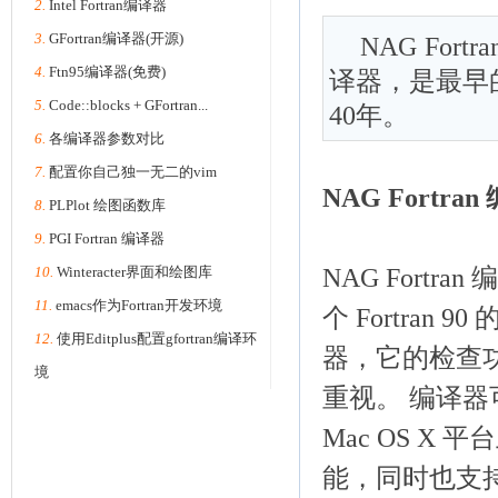
2.
Intel Fortran编译器
3.
GFortran编译器(开源)
NAG Fortr
4.
Ftn95编译器(免费)
译器，是最早的
5.
Code::blocks + GFortran...
40年。
6.
各编译器参数对比
7.
配置你自己独一无二的vim
NAG Fortra
8.
PLPlot 绘图函数库
9.
PGI Fortran 编译器
10.
Winteracter界面和绘图库
NAG Fortra
11.
emacs作为Fortran开发环境
个 Fortra
12.
使用Editplus配置gfortran编译环
器，它的检查
境
重视。 编译器可在
Mac OS X 平
能，同时也支持