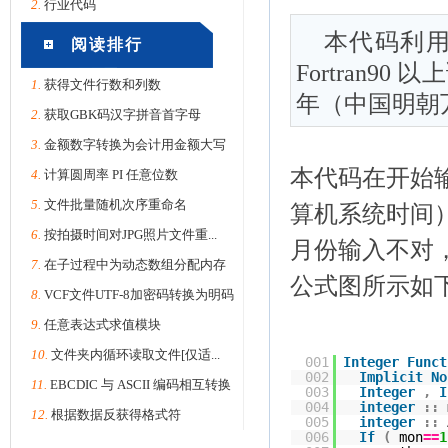
2.
行业代码
本代码利
阅读排行
Fortran9
1.
获得文件行数和列数
年（中国明朝
2.
获取GBK码汉字拼音首字母
3.
金额数字转换为会计用金额大写
本代码在开始
4.
计算圆周率 PI 任意位数
5.
文件批量随机次序重命名
算机系统时间）
6.
按拍摄时间对JPG照片文件重...
月份输入不对
7.
在子过程中为动态数组分配内存
公式图所示如
8.
VCF文件UTF-8加密码转换为明码
9.
任意表达式求值模块
10.
文件夹内循环读取文件[仅适...
001
Integer
Funct
002
Implicit
No
11.
EBCDIC 与 ASCII 编码相互转换
003
Integer
,
I
004
integer
::
12.
根据数据反获得格式符
005
integer
::
006
If
(
mon
==
1