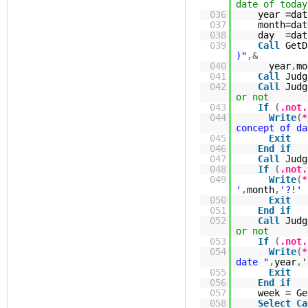
date of today
036
year
=
dat
037
month
=
dat
038
day
=
dat
039
Call
GetD
)"
,
&
040
year
,
mo
041
Call
Judg
042
Call
Judg
or not
043
If
(
.not.
044
Write
(
*
concept of da
045
Exit
046
End
if
047
Call
Judg
048
If
(
.not.
049
Write
(
*
'
,
month
,
'?!'
050
Exit
051
End
if
052
Call
Judg
or not
053
If
(
.not.
054
Write
(
*
date "
,
year
,
'
055
Exit
056
End
if
057
week
=
Ge
058
Select
Ca