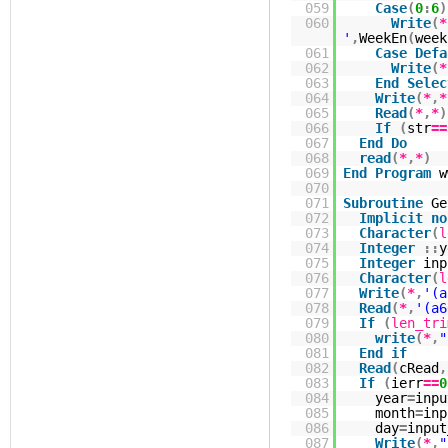
059
Case
(
0
:
6
)
060
Write
(
*
'
,
WeekEn
(
week
061
Case
Defa
062
Write
(
*
063
End
Selec
064
Write
(
*
,
*
065
Read
(
*
,
*
)
066
If
(
str
==
067
End
Do
068
read
(
*
,
*
)
069
End
Program
w
070
071
Subroutine
Ge
072
Implicit
no
073
Character
(
l
074
Integer
::
y
075
Integer
inp
076
Character
(
l
077
Write
(
*
,
'(a
078
Read
(
*
,
'(a6
079
If
(
len_tri
080
write
(
*
,
"
081
End
if
082
Read
(
cRead
,
083
If
(
ierr
==
0
084
year
=
inpu
085
month
=
inp
086
day
=
input
087
Write
(
*
,
"