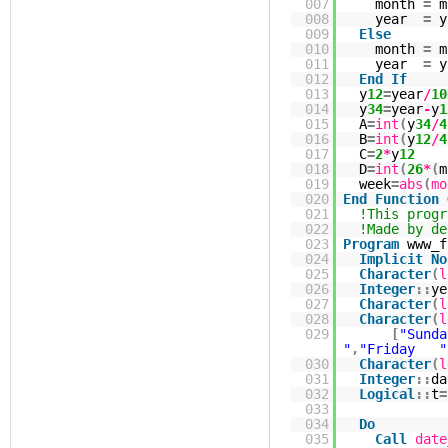
007
month
=
008
year
=
009
Else
010
month
=
m
011
year
=
y
012
End
If
013
y
12
=
year
/
10
014
y
34
=
year
-
y
1
015
A
=
int
(
y
34
/
4
016
B
=
int
(
y
12
/
4
017
C
=
2
*
y
12
018
D
=
int
(
26
*
(
m
019
week
=
abs
(
mo
020
End
Function
021
!This progr
022
!Made by de
023
Program
www_f
024
Implicit
No
025
Character
(
l
026
Integer
::
ye
027
Character
(
l
028
Character
(
l
029
[
"Sund
"
,
"Friday "
030
Character
(
l
031
Integer
::
da
032
Logical
::
t
=
033
034
Do
035
Call
date