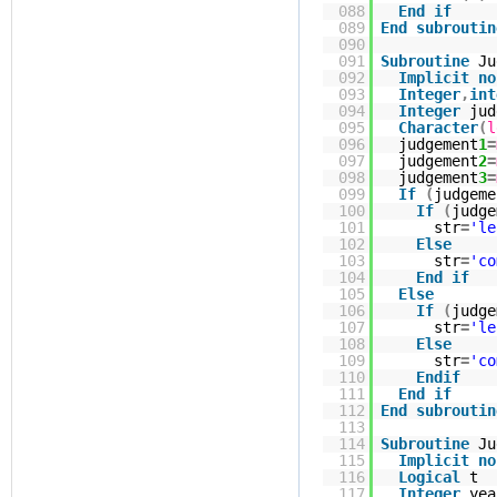
088
End
if
089
End
subroutin
090
091
Subroutine
Ju
092
Implicit
no
093
Integer
,
int
094
Integer
jud
095
Character
(
l
096
judgement
1
=
097
judgement
2
=
098
judgement
3
=
099
If
(
judgeme
100
If
(
judge
101
str
=
'le
102
Else
103
str
=
'co
104
End
if
105
Else
106
If
(
judge
107
str
=
'le
108
Else
109
str
=
'co
110
Endif
111
End
if
112
End
subroutin
113
114
Subroutine
Ju
115
Implicit
no
116
Logical
t
117
Integer
yea