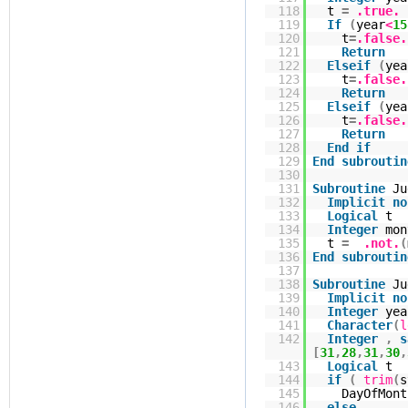
118
t
=
.true.
119
If
(
year
<
15
120
t
=
.false.
121
Return
122
Elseif
(
yea
123
t
=
.false.
124
Return
125
Elseif
(
yea
126
t
=
.false.
127
Return
128
End
if
129
End
subroutin
130
131
Subroutine
Ju
132
Implicit
no
133
Logical
t
134
Integer
mon
135
t
=
.not.
(
136
End
subroutin
137
138
Subroutine
Ju
139
Implicit
no
140
Integer
yea
141
Character
(
l
142
Integer
,
s
[
31
,
28
,
31
,
30
,
143
Logical
t
144
if
(
trim
(
s
145
DayOfMont
146
else